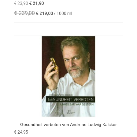
Ursprünglicher
Aktueller
€
23,90
€
21,90
Preis
Preis
€
239,00
€
219,00
/
1000
ml
war:
ist:
€ 23,90
€ 21,90.
Gesundheit verboten von Andreas Ludwig Kalcker
€
24,95