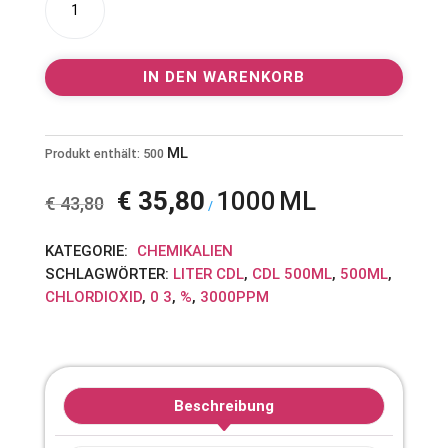
CDL
l
/
t
CDS
e
IN DEN WARENKORB
Chlordioxid
r
Fertiglösung
n
0,3%
a
ML
500ml
Produkt enthält: 500
t
mit
i
€
35,80
1000
ML
HDPE
v
€
43,80
/
Pipette
e
Menge
:
KATEGORIE:
CHEMIKALIEN
SCHLAGWÖRTER:
LITER CDL
,
CDL 500ML
,
500ML
,
CHLORDIOXID
,
0 3
,
%
,
3000PPM
Beschreibung