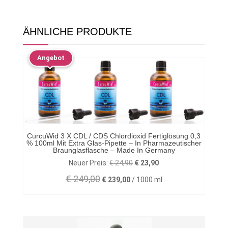
ÄHNLICHE PRODUKTE
Angebot
CurcuWid 3 X CDL / CDS Chlordioxid Fertiglösung 0,3
% 100ml Mit Extra Glas-Pipette – In Pharmazeutischer
Braunglasflasche – Made In Germany
Ursprünglicher
Aktueller
Neuer Preis:
€
24,90
€
23,90
Preis
Preis
€
249,00
€
239,00
/
1000
ml
war:
ist:
€ 24,90
€ 23,90.