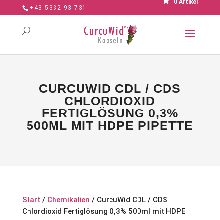
0 Artikel
+43 5332 93 731
CURCUWID CDL / CDS
CHLORDIOXID
FERTIGLÖSUNG 0,3%
500ML MIT HDPE PIPETTE
Start
/
Chemikalien
/ CurcuWid CDL / CDS
Chlordioxid Fertiglösung 0,3% 500ml mit HDPE