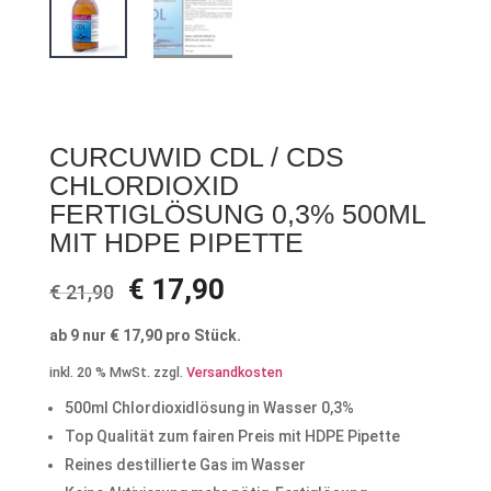
CURCUWID CDL / CDS
CHLORDIOXID
FERTIGLÖSUNG 0,3% 500ML
MIT HDPE PIPETTE
Ursprünglicher
Aktueller
€
17,90
€
21,90
Preis
Preis
war:
ist:
ab 9 nur
€
17,90
pro Stück.
€ 21,90
€ 17,90.
inkl. 20 % MwSt.
zzgl.
Versandkosten
500ml Chlordioxidlösung in Wasser 0,3%
Top Qualität zum fairen Preis mit HDPE Pipette
Reines destillierte Gas im Wasser