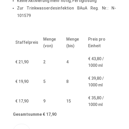
Keine Aktivierung mehr nötig, Fertiglösung
Zur Trinkwasserdesinfektion BAuA Reg. Nr.: N-
101579
Menge
Menge
Preis pro
Staffelpreis
(von)
(bis)
Einheit
€
43,80
/
€
21,90
2
4
1000
ml
€
39,80
/
€
19,90
5
8
1000
ml
€
35,80
/
€
17,90
9
15
1000
ml
Gesamtsumme
€
17,90
CurcuWid
A