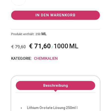
l
500ppm
t
von
e
IN DEN WARENKORB
CurcuWid
r
0,5
n
mg
a
ML
je
Produkt enthält: 250
t
ml
i
€
71,60
1000
ML
99%
v
€
79,60
/
reinheit
e
in
:
KATEGORIE:
CHEMIKALIEN
250ml
Braunglasflasche
mit
Pipette
Beschreibung
Menge
Lithium Orotate Lösung 250ml I