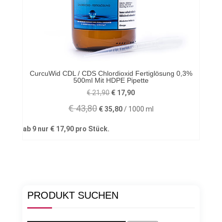
CurcuWid CDL / CDS Chlordioxid Fertiglösung 0,3%
500ml Mit HDPE Pipette
Ursprünglicher
Aktueller
€
21,90
€
17,90
Preis
Preis
€
43,80
€
35,80
/
1000
ml
war:
ist:
€ 21,90
€ 17,90.
ab 9 nur
€
17,90
pro Stück.
PRODUKT SUCHEN