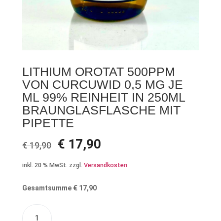
LITHIUM OROTAT 500PPM
VON CURCUWID 0,5 MG JE
ML 99% REINHEIT IN 250ML
BRAUNGLASFLASCHE MIT
PIPETTE
Ursprünglicher
Aktueller
€
17,90
€
19,90
Preis
Preis
war:
ist:
inkl. 20 % MwSt.
zzgl.
Versandkosten
€ 19,90
€ 17,90.
Gesamtsumme
€
17,90
Lithium
A
Orotat