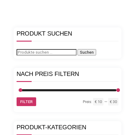
PRODUKT SUCHEN
Suchen
Suchen
nach:
NACH PREIS FILTERN
Min.
Max.
FILTER
Preis:
€ 10
—
€ 30
Preis
Preis
PRODUKT-KATEGORIEN