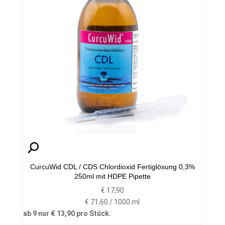
CurcuWid CDL / CDS Chlordioxid Fertiglösung 0,3%
250ml mit HDPE Pipette
€
17,90
€
71,60
/
1000
ml
ab 9 nur
€
13,90
pro Stück.