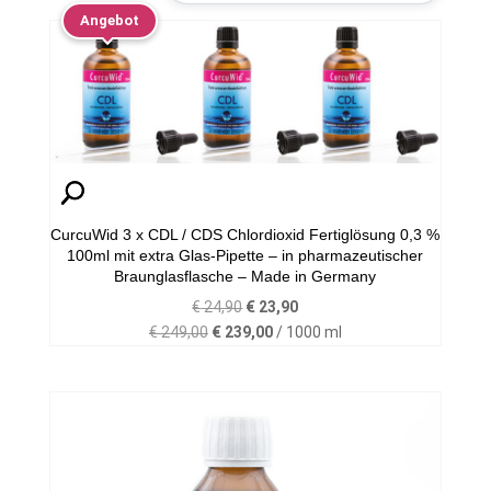
Angebot
CurcuWid 3 x CDL / CDS Chlordioxid Fertiglösung 0,3 %
100ml mit extra Glas-Pipette – in pharmazeutischer
Braunglasflasche – Made in Germany
Ursprünglicher
Aktueller
€
24,90
€
23,90
Preis
Preis
€
249,00
€
239,00
/
1000
ml
war:
ist:
€ 24,90
€ 23,90.