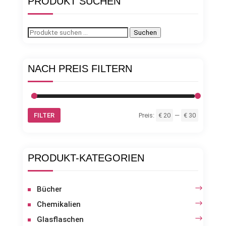
PRODUKT SUCHEN
Suchen
Suchen
nach:
NACH PREIS FILTERN
Min.
Max.
FILTER
Preis:
€ 20
—
€ 30
Preis
Preis
PRODUKT-KATEGORIEN
Bücher
Chemikalien
Glasflaschen