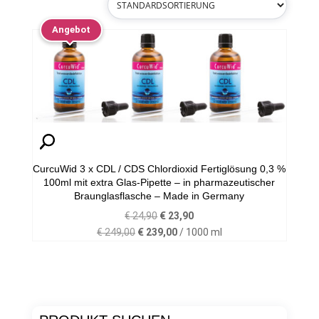
Angebot
CurcuWid 3 x CDL / CDS Chlordioxid Fertiglösung 0,3 %
100ml mit extra Glas-Pipette – in pharmazeutischer
Braunglasflasche – Made in Germany
Ursprünglicher
Aktueller
€
24,90
€
23,90
Preis
Preis
€
249,00
€
239,00
/
1000
ml
war:
ist:
€ 24,90
€ 23,90.